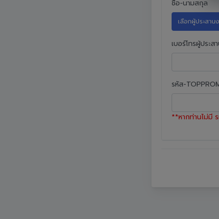
ชื่อ-นามสกุล
เลือกผู้ประสา
เบอร์โทรผู้ประส
รหัส-TOPPR
**หากท่านไม่ม