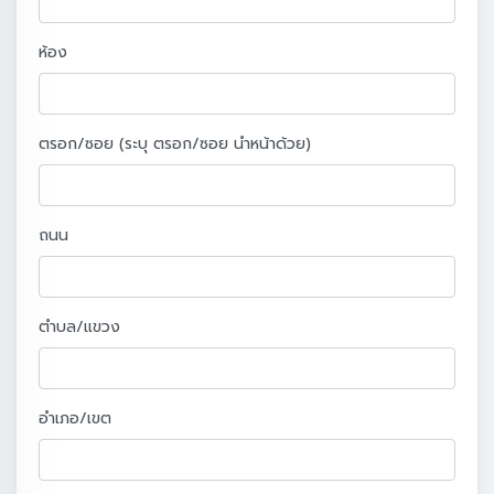
ห้อง
ตรอก/ซอย (ระบุ ตรอก/ซอย นำหน้าด้วย)
ถนน
ตำบล/แขวง
อำเภอ/เขต